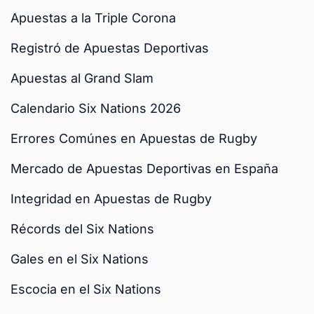
Apuestas a la Triple Corona
Registró de Apuestas Deportivas
Apuestas al Grand Slam
Calendario Six Nations 2026
Errores Comúnes en Apuestas de Rugby
Mercado de Apuestas Deportivas en España
Integridad en Apuestas de Rugby
Récords del Six Nations
Gales en el Six Nations
Escocia en el Six Nations