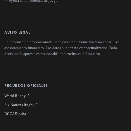
— Ayuda con problemas de juego
AVISO LEGAL
La información proporcionada tiene carácter informativo y no constituye
asesoramiento financiero. Los datos pueden no estar actualizados. Toda
decisión de apuesta es responsabilidad exclusiva del usuario.
RECURSOS OFICIALES
World Rugby
Six Nations Rugby
DGOJ España