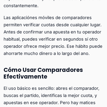
constantemente.
Las aplicaciónes móviles de comparadores
permiten verificar cuotas desde cualquier lugar.
Antes de confirmar una apuesta en tu operador
habitual, puedes verificar en segundos sí otro
operador ofrece mejor precio. Ese hábito puede
ahorrarte mucho dinero a lo largo del ano.
Cómo Usar Comparadores
Efectivamente
El uso básico es sencillo: abres el comparador,
buscas el partido, identificas la mejor cuota, y
apuestas en ese operador. Pero hay matices