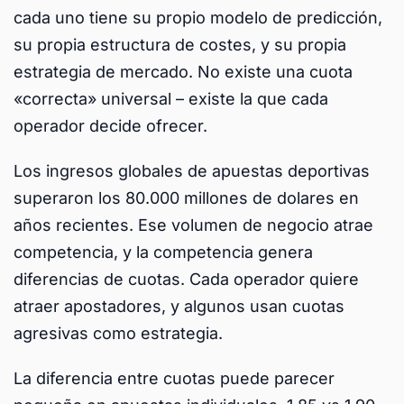
cada uno tiene su propio modelo de predicción,
su propia estructura de costes, y su propia
estrategia de mercado. No existe una cuota
«correcta» universal – existe la que cada
operador decide ofrecer.
Los ingresos globales de apuestas deportivas
superaron los 80.000 millones de dolares en
años recientes. Ese volumen de negocio atrae
competencia, y la competencia genera
diferencias de cuotas. Cada operador quiere
atraer apostadores, y algunos usan cuotas
agresivas como estrategia.
La diferencia entre cuotas puede parecer