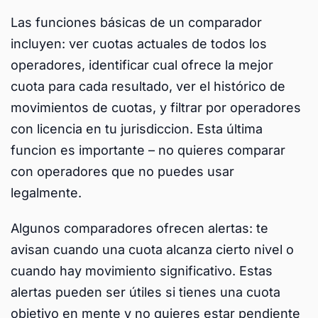
Las funciones básicas de un comparador
incluyen: ver cuotas actuales de todos los
operadores, identificar cual ofrece la mejor
cuota para cada resultado, ver el histórico de
movimientos de cuotas, y filtrar por operadores
con licencia en tu jurisdiccion. Esta última
funcion es importante – no quieres comparar
con operadores que no puedes usar
legalmente.
Algunos comparadores ofrecen alertas: te
avisan cuando una cuota alcanza cierto nivel o
cuando hay movimiento significativo. Estas
alertas pueden ser útiles si tienes una cuota
objetivo en mente y no quieres estar pendiente