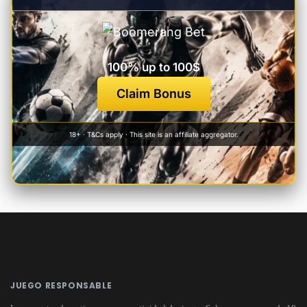
100% up to 100$
Claim Bonus
18+ · T&Cs apply · This site is an affiliate aggregator.
JUEGO RESPONSABLE