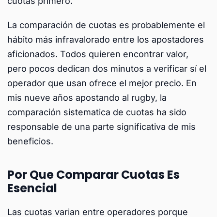
cuotas primero.
La comparación de cuotas es probablemente el
hábito más infravalorado entre los apostadores
aficionados. Todos quieren encontrar valor,
pero pocos dedican dos minutos a verificar sí el
operador que usan ofrece el mejor precio. En
mis nueve años apostando al rugby, la
comparación sistematica de cuotas ha sido
responsable de una parte significativa de mis
beneficios.
Por Que Comparar Cuotas Es
Esencial
Las cuotas varian entre operadores porque