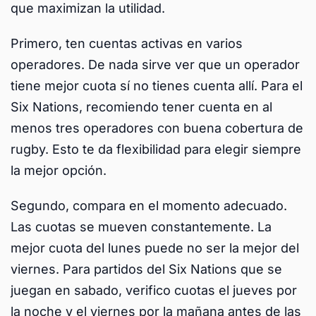
que maximizan la utilidad.
Primero, ten cuentas activas en varios
operadores. De nada sirve ver que un operador
tiene mejor cuota sí no tienes cuenta allí. Para el
Six Nations, recomiendo tener cuenta en al
menos tres operadores con buena cobertura de
rugby. Esto te da flexibilidad para elegir siempre
la mejor opción.
Segundo, compara en el momento adecuado.
Las cuotas se mueven constantemente. La
mejor cuota del lunes puede no ser la mejor del
viernes. Para partidos del Six Nations que se
juegan en sabado, verifico cuotas el jueves por
la noche y el viernes por la mañana antes de las